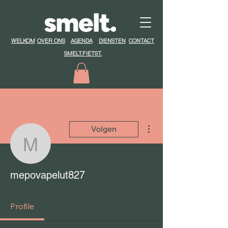
WELKOM
OVER ONS
AGENDA
DIENSTEN
CONTACT
SMELT.FIETST.
Meer acties
Volgen
mepovapelut827
mepovapelut827
Profile