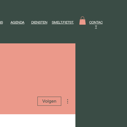
NS
AGENDA
DIENSTEN
SMELT.FIETST.
CONTAC
T
Meer acties
Volgen