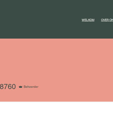
WELKOM
OVER O
60
08760
Beheerder