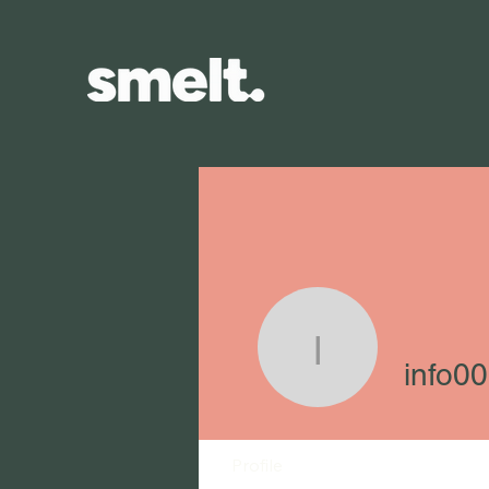
info0087
info0
Profile