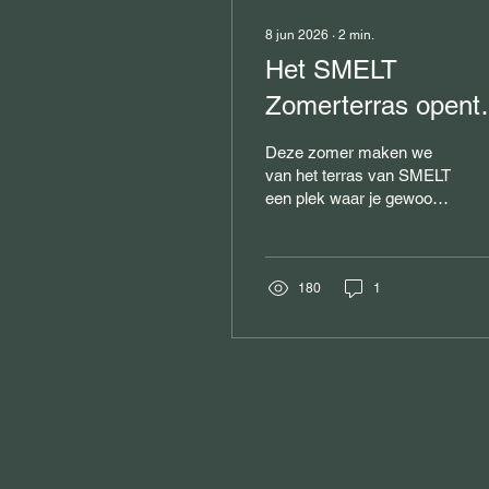
8 jun 2026
∙
2
min.
Het SMELT
Zomerterras opent
op 4 juli
Deze zomer maken we
van het terras van SMELT
een plek waar je gewoon
graag wilt zijn. Om te
lunchen. Om te borrelen.
Om iets kleins te eten.
Om met je gezin aan te
180
1
schuiven. Of om met
vrienden te blijven hangen
terwijl de zon langzaam
zakt. Vanaf 4 juli openen
we het SMELT
Zomerterras: een
zomerse buitenplek met
lekkere drankjes,